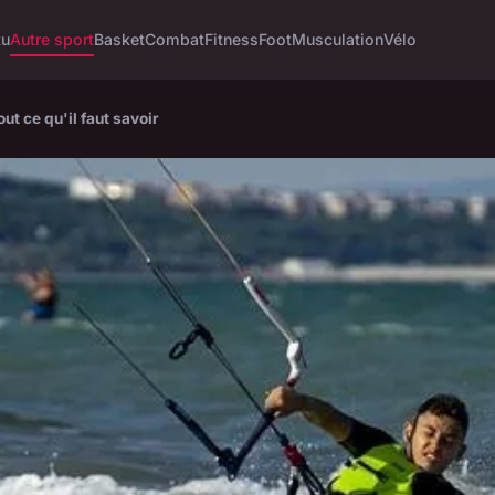
tu
Autre sport
Basket
Combat
Fitness
Foot
Musculation
Vélo
out ce qu'il faut savoir