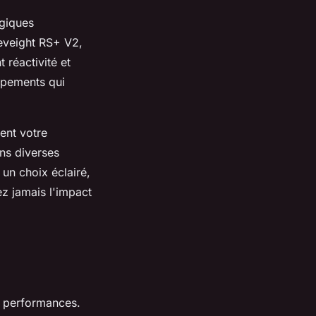
ogiques
leveight RS+ V2,
 réactivité et
ipements qui
sent votre
ns diverses
 un choix éclairé,
ez jamais l'impact
s performances.