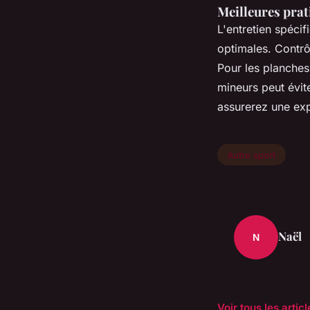
Meilleures prat
L'entretien spéci
optimales. Contrô
Pour les planches
mineurs peut évit
assurerez une exp
Autre sport
Naël
N
Voir tous les artic