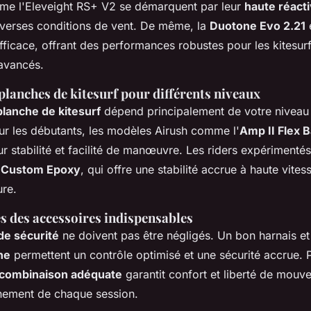
e l'Eleveight RS+ V2 se démarquent par leur
haute réacti
iverses conditions de vent. De même, la
Duotone Evo 2.21
efficace, offrant des performances robustes pour les kitesur
 avancés.
planches de kitesurf pour différents niveaux
planche de kitesurf
dépend principalement de votre niveau e
ur les débutants, les modèles Airush comme l'
Amp II Flex
ur stabilité et facilité de manœuvre. Les riders expérimentés
Custom Epoxy
, qui offre une stabilité accrue à haute vites
ure.
s des accessoires indispensables
de sécurité
ne doivent pas être négligés. Un bon harnais et
ne
permettent un contrôle optimisé et une sécurité accrue. Pa
combinaison adéquate
garantit confort et liberté de mouve
inement de chaque session.