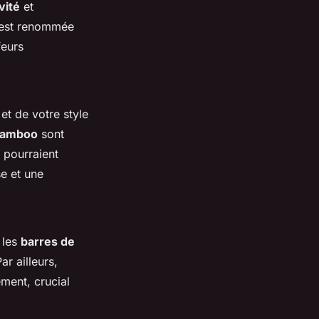
vité
et
est renommée
feurs
t de votre style
 Bamboo
sont
 pourraient
se et une
 les
barres de
r ailleurs,
ment, crucial