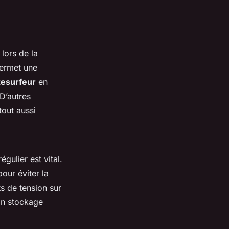
lors de la
permet une
itesurfeur
en
 D’autres
tout aussi
gulier est vital.
our éviter la
ts de tension sur
n stockage