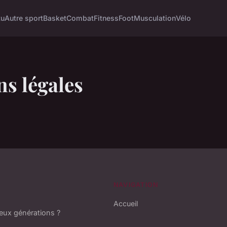
tu
Autre sport
Basket
Combat
Fitness
Foot
Musculation
Vélo
s légales
NAVIGATION
Accueil
deux générations ?